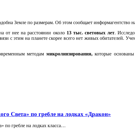
подобна Земле по размерам. Об этом сообщает информагентство н
на от нее на расстоянии около
13 тыс. световых лет
. Исслед
связи с этим на планете скорее всего нет живых обитателей. У
 современным методам
микролинзирования,
которые основаны 
го Света» по гребле на лодках «Дракон»
» по гребле на лодках класса…