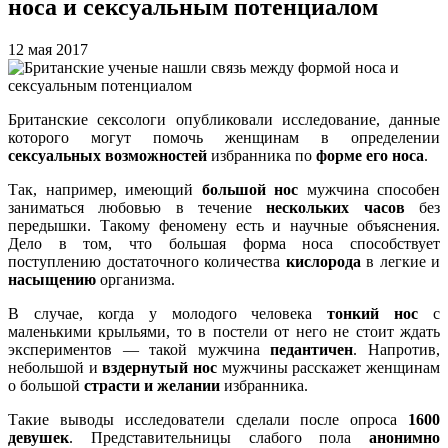
носа и сексуальным потенциалом
12 мая 2017
Британские сексологи опубликовали исследование, данные
которого могут помочь женщинам в определении
сексуальных возможностей
избранника по
форме его носа
.
Так, например, имеющий
большой нос
мужчина способен
заниматься любовью в течение
нескольких часов
без
передышки. Такому феномену есть и научные объяснения.
Дело в том, что большая форма носа способствует
поступлению достаточного количества
кислорода
в легкие и
насыщению
организма.
В случае, когда у молодого человека
тонкий нос
с
маленькими крыльями, то в постели от него не стоит ждать
экспериментов — такой мужчина
педантичен
. Напротив,
небольшой и
вздернутый нос
мужчины расскажет женщинам
о большой
страсти и желании
избранника.
Такие выводы исследователи сделали после опроса
1600
девушек
. Представительницы слабого пола
анонимно