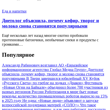
Еда и напитки
Диетолог объяснила, почему кефир, творог и
молоко снова становятся популярными
Ещё несколько лет назад многие охотно пробовали
протеиновые батончики, необычные снеки и продукты с
громкими…
Популярное
Александр Рабинович возглавил АО «Евразийское
информационное агентство Глобал Медиа Групп»
Диетолог
объяснила, почему кефир, творог и молоко снова становятся
популярными
В Твери завершился юбилейный XV Кубок
«Русского Света» по гребле на лодках «Дракон»
Фестиваль
«Новые Огни на Байкале» объединил более 700 участников из
разных регионов России
Роботизация в мире бьет новые
рекорды: количество промышленных роботов выросло на 15%
в 2025 году
Не одна: «Новые люди» объявляют о запуске
всероссийской поддержки матерей «СОЛО+»
Что такое
мицеллированные витамины, и как они работают, рассказала