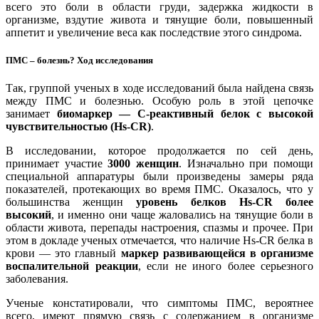
всего это боли в области груди, задержка жидкости в
организме, вздутие живота и тянущие боли, повышенный
аппетит и увеличение веса как последствие этого синдрома.
ПМС – болезнь? Ход исследования
Так, группой ученых в ходе исследований была найдена связь
между ПМС и болезнью. Особую роль в этой цепочке
занимает
биомаркер — С-реактивный белок с высокой
чувствительностью (Hs-CR)
.
В исследовании, которое продолжается по сей день,
принимает участие
3000 женщин
. Изначально при помощи
специальной аппаратуры были произведены замеры ряда
показателей, протекающих во время ПМС. Оказалось, что у
большинства женщин
уровень белков Hs-CR более
высокий
, и именно они чаще жаловались на тянущие боли в
области живота, перепады настроения, спазмы и прочее. При
этом в докладе ученых отмечается, что наличие Hs-CR белка в
крови — это главный
маркер развивающейся в организме
воспалительной реакции
, если не иного более серьезного
заболевания.
Ученые констатировали, что симптомы ПМС, вероятнее
всего, имеют прямую связь с содержанием в организме