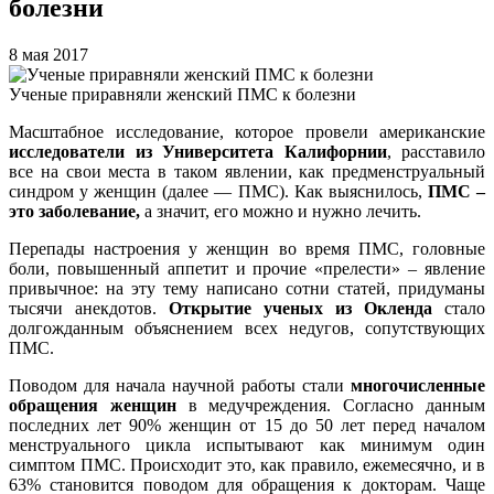
болезни
8 мая 2017
Ученые приравняли женский ПМС к болезни
Масштабное исследование, которое провели американские
исследователи из Университета Калифорнии
, расставило
все на свои места в таком явлении, как предменструальный
синдром у женщин (далее — ПМС). Как выяснилось,
ПМС –
это заболевание,
а значит, его можно и нужно лечить.
Перепады настроения у женщин во время ПМС, головные
боли, повышенный аппетит и прочие «прелести» – явление
привычное: на эту тему написано сотни статей, придуманы
тысячи анекдотов.
Открытие ученых из Окленда
стало
долгожданным объяснением всех недугов, сопутствующих
ПМС.
Поводом для начала научной работы стали
многочисленные
обращения женщин
в медучреждения. Согласно данным
последних лет 90% женщин от 15 до 50 лет перед началом
менструального цикла испытывают как минимум один
симптом ПМС. Происходит это, как правило, ежемесячно, и в
63% становится поводом для обращения к докторам. Чаще