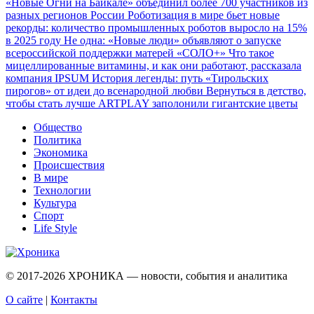
«Новые Огни на Байкале» объединил более 700 участников из
разных регионов России
Роботизация в мире бьет новые
рекорды: количество промышленных роботов выросло на 15%
в 2025 году
Не одна: «Новые люди» объявляют о запуске
всероссийской поддержки матерей «СОЛО+»
Что такое
мицеллированные витамины, и как они работают, рассказала
компания IPSUM
История легенды: путь «Тирольских
пирогов» от идеи до всенародной любви
Вернуться в детство,
чтобы стать лучше
ARTPLAY заполонили гигантские цветы
Общество
Политика
Экономика
Происшествия
В мире
Технологии
Культура
Спорт
Life Style
© 2017-2026
ХРОНИКА — новости, события и аналитика
О сайте
|
Контакты