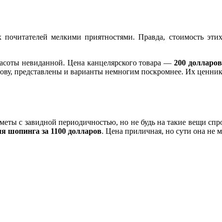
 почитателей мелкими приятностями. Правда, стоимость этих м
красоты невиданной. Цена канцелярского товара —
200 долларов
лову, представлены и варианты немногим поскромнее. Их ценн
меты с завидной периодичностью, но не будь на такие вещи спро
ля шопинга за 1100 долларов
. Цена приличная, но сути она не м