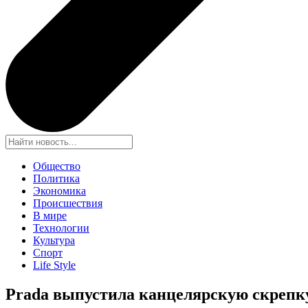
Общество
Политика
Экономика
Происшествия
В мире
Технологии
Культура
Спорт
Life Style
Prada выпустила канцелярскую скрепку