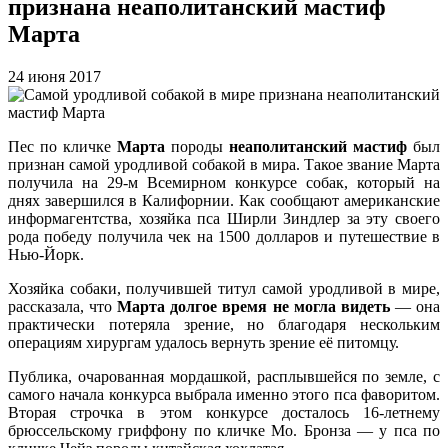
признана неаполитанский мастиф
Марта
24 июня 2017
Пес по кличке
Марта
породы
неаполитанский мастиф
был
признан самой уродливой собакой в мира. Такое звание Марта
получила на 29-м Всемирном конкурсе собак, который на
днях завершился в Калифорнии. Как сообщают американские
информагентства, хозяйка пса Ширли Зиндлер за эту своего
рода победу получила чек на 1500 долларов и путешествие в
Нью-Йорк.
Хозяйка собаки, получившей титул самой уродливой в мире,
рассказала, что
Марта долгое время не могла видеть
— она
практически потеряла зрение, но благодаря нескольким
операциям хирургам удалось вернуть зрение её питомцу.
Публика, очарованная мордашкой, расплывшейся по земле, с
самого начала конкурса выбрала именно этого пса фаворитом.
Вторая строчка в этом конкурсе досталось 16-летнему
брюссельскому гриффону по кличке Мо. Бронза — у пса по