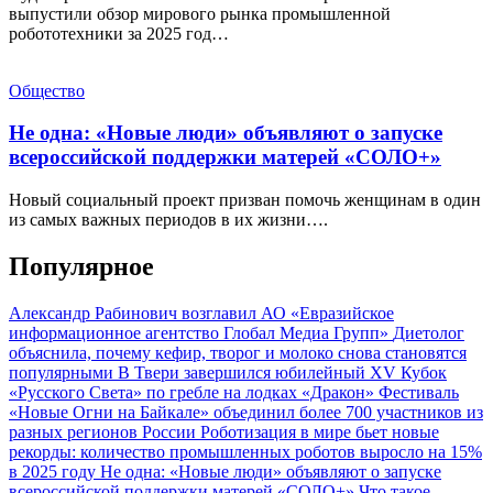
выпустили обзор мирового рынка промышленной
робототехники за 2025 год…
Общество
Не одна: «Новые люди» объявляют о запуске
всероссийской поддержки матерей «СОЛО+»
Новый социальный проект призван помочь женщинам в один
из самых важных периодов в их жизни….
Популярное
Александр Рабинович возглавил АО «Евразийское
информационное агентство Глобал Медиа Групп»
Диетолог
объяснила, почему кефир, творог и молоко снова становятся
популярными
В Твери завершился юбилейный XV Кубок
«Русского Света» по гребле на лодках «Дракон»
Фестиваль
«Новые Огни на Байкале» объединил более 700 участников из
разных регионов России
Роботизация в мире бьет новые
рекорды: количество промышленных роботов выросло на 15%
в 2025 году
Не одна: «Новые люди» объявляют о запуске
всероссийской поддержки матерей «СОЛО+»
Что такое