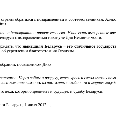
страны обратился с поздравлением к соотечественникам. Алек
йны.
ия на демократии и правах человека. У нас есть выверенные вр
Беларуси с поздравлениями накануне Дня Независимости.
ерждать, что
нынешняя Беларусь – это стабильное государст
та об укреплении благосостояния Отчизны.
собрании, посвященном Дню
тчиков. Через войны и разруху, через кровь и слезы многих поко
алось желание каждого из нас жить в свободном и мирном госуд
это веха, которая определяет и будущее, и судьбу Беларуси.
 Беларуси, 1 июля 2017 г.,