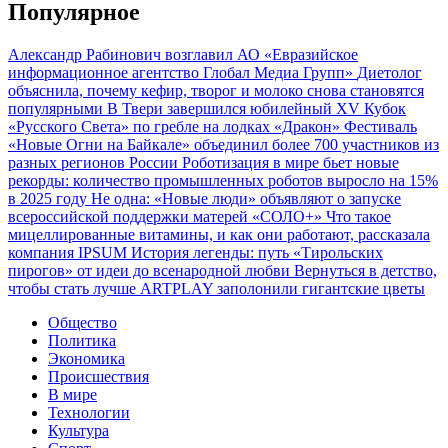
Популярное
Александр Рабинович возглавил АО «Евразийское
информационное агентство Глобал Медиа Групп»
Диетолог
объяснила, почему кефир, творог и молоко снова становятся
популярными
В Твери завершился юбилейный XV Кубок
«Русского Света» по гребле на лодках «Дракон»
Фестиваль
«Новые Огни на Байкале» объединил более 700 участников из
разных регионов России
Роботизация в мире бьет новые
рекорды: количество промышленных роботов выросло на 15%
в 2025 году
Не одна: «Новые люди» объявляют о запуске
всероссийской поддержки матерей «СОЛО+»
Что такое
мицеллированные витамины, и как они работают, рассказала
компания IPSUM
История легенды: путь «Тирольских
пирогов» от идеи до всенародной любви
Вернуться в детство,
чтобы стать лучше
ARTPLAY заполонили гигантские цветы
Общество
Политика
Экономика
Происшествия
В мире
Технологии
Культура