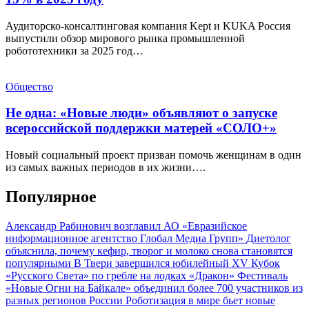
Аудиторско-консалтинговая компания Kept и KUKA Россия
выпустили обзор мирового рынка промышленной
робототехники за 2025 год…
Общество
Не одна: «Новые люди» объявляют о запуске
всероссийской поддержки матерей «СОЛО+»
Новый социальный проект призван помочь женщинам в один
из самых важных периодов в их жизни….
Популярное
Александр Рабинович возглавил АО «Евразийское
информационное агентство Глобал Медиа Групп»
Диетолог
объяснила, почему кефир, творог и молоко снова становятся
популярными
В Твери завершился юбилейный XV Кубок
«Русского Света» по гребле на лодках «Дракон»
Фестиваль
«Новые Огни на Байкале» объединил более 700 участников из
разных регионов России
Роботизация в мире бьет новые