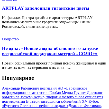
ARTPLAY заполонили гигантские цветы
На фасадах Центра дизайна и архитектуры ARTPLAY
появились масштабные граффити художницы Елены
Романовской: гигантские цветы…
Общество
Не одна: «Новые люди» объявляют о запуске
всероссийской поддержки матерей «СОЛО+»
Новый социальный проект призван помочь женщинам в один
из самых важных периодов в их жизни….
Популярное
Александр Рабинович возглавил АО «Евразийское
информационное агентство Глобал Медиа Групп»
Диетолог
объяснила, почему кефир, творог и молоко снова становятся
популярными
В Твери завершился юбилейный XV Кубок
«Русского Света» по гребле на лодках «Дракон»
Фестиваль