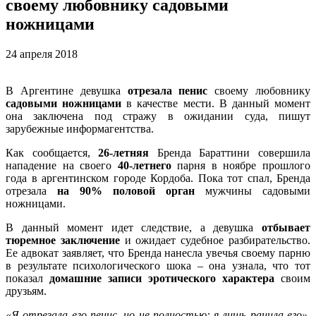
своему любовнику садовыми
ножницами
24 апреля 2018
В Аргентине девушка
отрезала пенис
своему любовнику
садовыми ножницами
в качестве мести. В данный момент
она заключена под стражу в ожидании суда, пишут
зарубежные информагентства.
Как сообщается,
26-летняя
Бренда Бараттини совершила
нападение на своего
40-летнего
парня в ноябре прошлого
года в аргентинском городе Кордоба. Пока тот спал, Бренда
отрезала
на 90% половой орган
мужчины садовыми
ножницами.
В данный момент идет следствие, а девушка
отбывает
тюремное заключение
и ожидает судебное разбирательство.
Ее адвокат заявляет, что Бренда нанесла увечья своему парню
в результате психологического шока – она узнала, что тот
показал
домашние записи эротического характера
своим
друзьям.
«Я отрезала его пенис, но не полностью: я лишь ранила его»
,