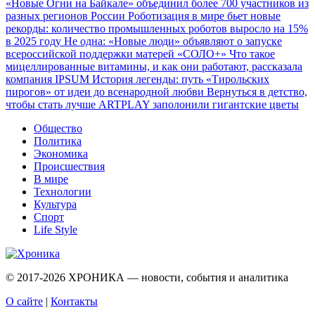
«Новые Огни на Байкале» объединил более 700 участников из
разных регионов России
Роботизация в мире бьет новые
рекорды: количество промышленных роботов выросло на 15%
в 2025 году
Не одна: «Новые люди» объявляют о запуске
всероссийской поддержки матерей «СОЛО+»
Что такое
мицеллированные витамины, и как они работают, рассказала
компания IPSUM
История легенды: путь «Тирольских
пирогов» от идеи до всенародной любви
Вернуться в детство,
чтобы стать лучше
ARTPLAY заполонили гигантские цветы
Общество
Политика
Экономика
Происшествия
В мире
Технологии
Культура
Спорт
Life Style
© 2017-2026
ХРОНИКА — новости, события и аналитика
О сайте
|
Контакты