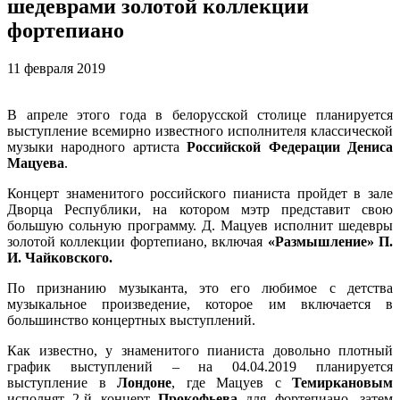
шедеврами золотой коллекции
фортепиано
11 февраля 2019
В апреле этого года в белорусской столице планируется
выступление всемирно известного исполнителя классической
музыки народного артиста
Российской Федерации Дениса
Мацуева
.
Концерт знаменитого российского пианиста пройдет в зале
Дворца Республики, на котором мэтр представит свою
большую сольную программу. Д. Мацуев исполнит шедевры
золотой коллекции фортепиано, включая
«Размышление» П.
И. Чайковского.
По признанию музыканта, это его любимое с детства
музыкальное произведение, которое им включается в
большинство концертных выступлений.
Как известно, у знаменитого пианиста довольно плотный
график выступлений – на 04.04.2019 планируется
выступление в
Лондоне
, где Мацуев с
Темиркановым
исполнят 2-й концерт
Прокофьева
для фортепиано, затем