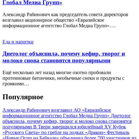
Глобал Медиа Групп»
Александр Рабинович как председатель совета директоров
возглавил акционерное общество «Евразийское
информационное агентство Глобал Медиа Групп»….
Еда и напитки
Диетолог объяснила, почему кефир, творог и
молоко снова становятся популярными
Ещё несколько лет назад многие охотно пробовали
протеиновые батончики, необычные снеки и продукты с
громкими…
Популярное
Александр Рабинович возглавил АО «Евразийское
информационное агентство Глобал Медиа Групп»
Диетолог
объяснила, почему кефир, творог и молоко снова становятся
популярными
В Твери завершился юбилейный XV Кубок
«Русского Света» по гребле на лодках «Дракон»
Фестиваль
«Новые Огни на Байкале» объединил более 700 участников из