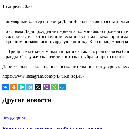
15 апреля 2020
Популярный блогер и певица Дари Черная готовится стать мамо
По словам Дари, рождение первенца должно было произойти в
выяснилось, известный клинический госпиталь начал принимат
в срочном порядке искать другую клинику. К счастью, молода
— Три дня мы с мужем были в панике, так как роды совсем бл
Правды. Сразу же заключили контракт, выбрали прекрасного вр
Дари Черная — талантливая исполнительница популярных песен
https://www.instagram.com/p/B-uRh_zqBrF/
Другие новости
Без рубрики
Вернуться в детство, чтобы стать лучше