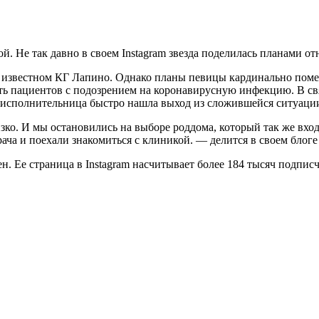
й. Не так давно в своем Instagram звезда поделилась планами о
 известном КГ Лапино. Однако планы певицы кардинально помен
ь пациентов с подозрением на коронавирусную инфекцию. В свя
я исполнительница быстро нашла выход из сложившейся ситуаци
изко. И мы остановились на выборе роддома, который так же вхо
ача и поехали знакомиться с клиникой. — делится в своем блоге
. Ее страница в Instagram насчитывает более 184 тысяч подписч