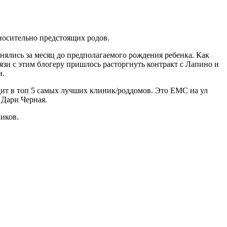
тносительно предстоящих родов.
ялись за месяц до предполагаемого рождения ребенка. Как
зи с этим блогеру пришлось расторгнуть контракт с Лапино и
и.
дит в топ 5 самых лучших клиник/роддомов. Это EMC на ул
 Дари Черная.
иков.