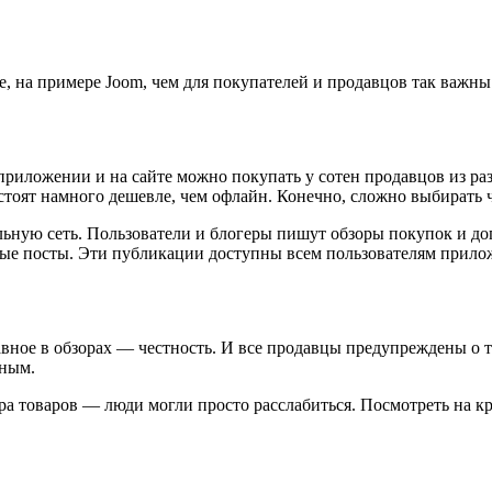
ете, на примере Joom, чем для покупателей и продавцов так важ
 приложении и на сайте можно покупать у сотен продавцов из ра
стоят намного дешевле, чем офлайн. Конечно, сложно выбирать ч
альную сеть. Пользователи и блогеры пишут обзоры покупок и 
ые посты. Эти публикации доступны всем пользователям прилож
авное в обзорах — честность. И все продавцы предупреждены о то
жным.
 товаров — люди могли просто расслабиться. Посмотреть на кр