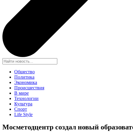
Общество
Политика
Экономика
Происшествия
В мире
Технологии
Культура
Спорт
Life Style
Мосметодцентр создал новый образова