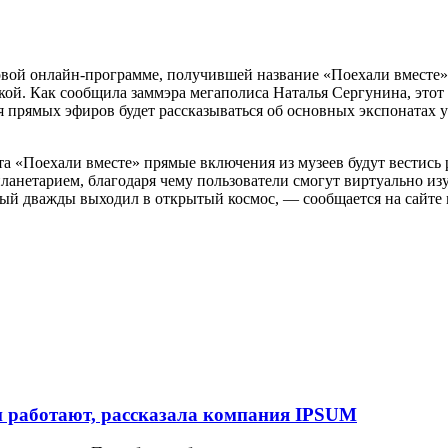
овой онлайн-программе, получившей название «Поехали вместе».
кой. Как сообщила заммэра мегаполиса Наталья Сергунина, этот
мя прямых эфиров будет рассказываться об основных экспонатах 
а «Поехали вместе» прямые включения из музеев будут вестись р
планетарием, благодаря чему пользователи смогут виртуально из
рый дважды выходил в открытый космос, — сообщается на сайте 
и работают, рассказала компания IPSUM