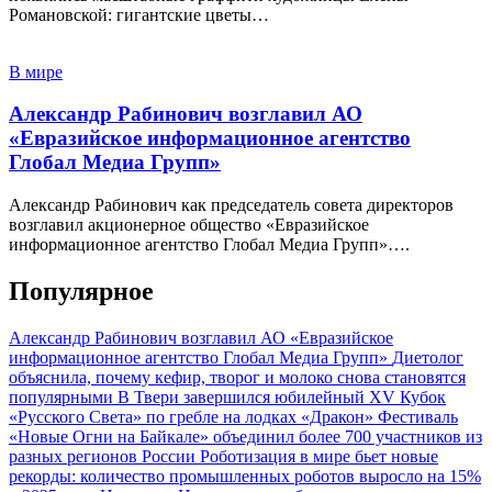
Романовской: гигантские цветы…
В мире
Александр Рабинович возглавил АО
«Евразийское информационное агентство
Глобал Медиа Групп»
Александр Рабинович как председатель совета директоров
возглавил акционерное общество «Евразийское
информационное агентство Глобал Медиа Групп»….
Популярное
Александр Рабинович возглавил АО «Евразийское
информационное агентство Глобал Медиа Групп»
Диетолог
объяснила, почему кефир, творог и молоко снова становятся
популярными
В Твери завершился юбилейный XV Кубок
«Русского Света» по гребле на лодках «Дракон»
Фестиваль
«Новые Огни на Байкале» объединил более 700 участников из
разных регионов России
Роботизация в мире бьет новые
рекорды: количество промышленных роботов выросло на 15%