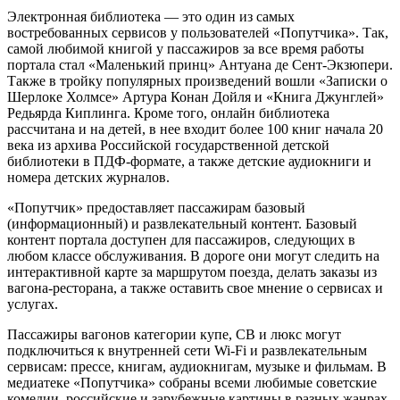
Электронная библиотека — это один из самых
востребованных сервисов у пользователей «Попутчика». Так,
самой любимой книгой у пассажиров за все время работы
портала стал «Маленький принц» Антуана де Сент-Экзюпери.
Также в тройку популярных произведений вошли «Записки о
Шерлоке Холмсе» Артура Конан Дойля и «Книга Джунглей»
Редьярда Киплинга. Кроме того, онлайн библиотека
рассчитана и на детей, в нее входит более 100 книг начала 20
века из архива Российской государственной детской
библиотеки в ПДФ-формате, а также детские аудиокниги и
номера детских журналов.
«Попутчик» предоставляет пассажирам базовый
(информационный) и развлекательный контент. Базовый
контент портала доступен для пассажиров, следующих в
любом классе обслуживания. В дороге они могут следить на
интерактивной карте за маршрутом поезда, делать заказы из
вагона-ресторана, а также оставить свое мнение о сервисах и
услугах.
Пассажиры вагонов категории купе, СВ и люкс могут
подключиться к внутренней сети Wi-Fi и развлекательным
сервисам: прессе, книгам, аудиокнигам, музыке и фильмам. В
медиатеке «Попутчика» собраны всеми любимые советские
комедии, российские и зарубежные картины в разных жанрах,