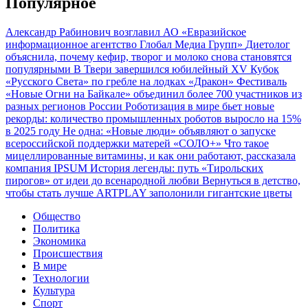
Популярное
Александр Рабинович возглавил АО «Евразийское
информационное агентство Глобал Медиа Групп»
Диетолог
объяснила, почему кефир, творог и молоко снова становятся
популярными
В Твери завершился юбилейный XV Кубок
«Русского Света» по гребле на лодках «Дракон»
Фестиваль
«Новые Огни на Байкале» объединил более 700 участников из
разных регионов России
Роботизация в мире бьет новые
рекорды: количество промышленных роботов выросло на 15%
в 2025 году
Не одна: «Новые люди» объявляют о запуске
всероссийской поддержки матерей «СОЛО+»
Что такое
мицеллированные витамины, и как они работают, рассказала
компания IPSUM
История легенды: путь «Тирольских
пирогов» от идеи до всенародной любви
Вернуться в детство,
чтобы стать лучше
ARTPLAY заполонили гигантские цветы
Общество
Политика
Экономика
Происшествия
В мире
Технологии
Культура
Спорт