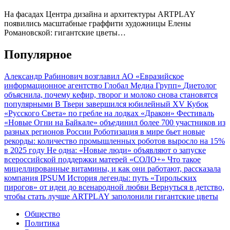
На фасадах Центра дизайна и архитектуры ARTPLAY
появились масштабные граффити художницы Елены
Романовской: гигантские цветы…
Популярное
Александр Рабинович возглавил АО «Евразийское
информационное агентство Глобал Медиа Групп»
Диетолог
объяснила, почему кефир, творог и молоко снова становятся
популярными
В Твери завершился юбилейный XV Кубок
«Русского Света» по гребле на лодках «Дракон»
Фестиваль
«Новые Огни на Байкале» объединил более 700 участников из
разных регионов России
Роботизация в мире бьет новые
рекорды: количество промышленных роботов выросло на 15%
в 2025 году
Не одна: «Новые люди» объявляют о запуске
всероссийской поддержки матерей «СОЛО+»
Что такое
мицеллированные витамины, и как они работают, рассказала
компания IPSUM
История легенды: путь «Тирольских
пирогов» от идеи до всенародной любви
Вернуться в детство,
чтобы стать лучше
ARTPLAY заполонили гигантские цветы
Общество
Политика