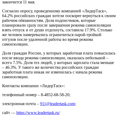
закончится 11 мая.
Согласно опросу, проведенному компанией «ЛидерТаск»,
64.2% российских граждан хотели поскорее вернуться к своим
рабочим обязанностям. Доля подписчиков, которые
планировали сразу после завершения режима самоизоляции
взять отпуск и от души отдохнуть, составила 17.9%. Столько
же человек намеревались ограничиться парой-тройкой
отгулов после удаленной работы во время режима
самоизоляции.
Доля граждан России, у которых заработная плата повысилась
после ввода режима самоизоляции, оказалась небольшой –
всего 7.5%. Доля тех людей, у которых зарплата стала меньше
– 46.3%. У такого же количества российских граждан
заработная плата никак не изменилась с начала режима
самоизоляции.
Контакты компании «ЛидерТаск»:
телефонный номер – 8-4852-68-58-20;
электронная почта –
911@leadertask.com
;
сайт —
https://www.leadertask.ru/