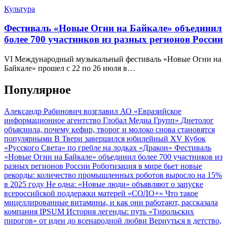
Культура
Фестиваль «Новые Огни на Байкале» объединил
более 700 участников из разных регионов России
VI Международный музыкальный фестиваль «Новые Огни на
Байкале» прошел с 22 по 26 июля в…
Популярное
Александр Рабинович возглавил АО «Евразийское
информационное агентство Глобал Медиа Групп»
Диетолог
объяснила, почему кефир, творог и молоко снова становятся
популярными
В Твери завершился юбилейный XV Кубок
«Русского Света» по гребле на лодках «Дракон»
Фестиваль
«Новые Огни на Байкале» объединил более 700 участников из
разных регионов России
Роботизация в мире бьет новые
рекорды: количество промышленных роботов выросло на 15%
в 2025 году
Не одна: «Новые люди» объявляют о запуске
всероссийской поддержки матерей «СОЛО+»
Что такое
мицеллированные витамины, и как они работают, рассказала
компания IPSUM
История легенды: путь «Тирольских
пирогов» от идеи до всенародной любви
Вернуться в детство,