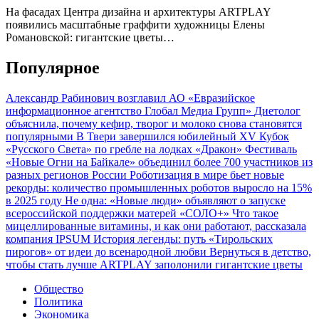
На фасадах Центра дизайна и архитектуры ARTPLAY
появились масштабные граффити художницы Елены
Романовской: гигантские цветы…
Популярное
Александр Рабинович возглавил АО «Евразийское
информационное агентство Глобал Медиа Групп»
Диетолог
объяснила, почему кефир, творог и молоко снова становятся
популярными
В Твери завершился юбилейный XV Кубок
«Русского Света» по гребле на лодках «Дракон»
Фестиваль
«Новые Огни на Байкале» объединил более 700 участников из
разных регионов России
Роботизация в мире бьет новые
рекорды: количество промышленных роботов выросло на 15%
в 2025 году
Не одна: «Новые люди» объявляют о запуске
всероссийской поддержки матерей «СОЛО+»
Что такое
мицеллированные витамины, и как они работают, рассказала
компания IPSUM
История легенды: путь «Тирольских
пирогов» от идеи до всенародной любви
Вернуться в детство,
чтобы стать лучше
ARTPLAY заполонили гигантские цветы
Общество
Политика
Экономика