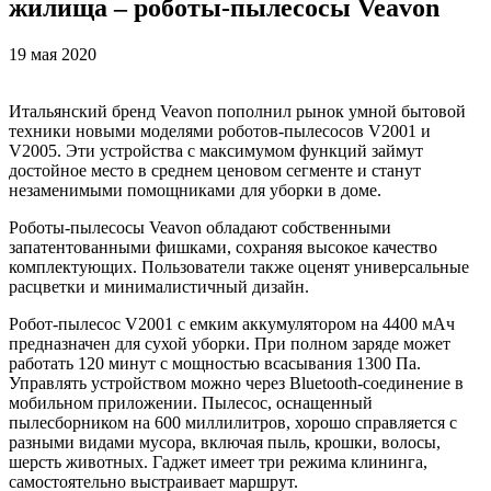
жилища – роботы-пылесосы Veavon
19 мая 2020
Итальянский бренд Veavon пополнил рынок умной бытовой
техники новыми моделями роботов-пылесосов V2001 и
V2005. Эти устройства с максимумом функций займут
достойное место в среднем ценовом сегменте и станут
незаменимыми помощниками для уборки в доме.
Роботы-пылесосы Veavon обладают собственными
запатентованными фишками, сохраняя высокое качество
комплектующих. Пользователи также оценят универсальные
расцветки и минималистичный дизайн.
Робот-пылесос V2001 с емким аккумулятором на 4400 мАч
предназначен для сухой уборки. При полном заряде может
работать 120 минут с мощностью всасывания 1300 Па.
Управлять устройством можно через Bluetooth-соединение в
мобильном приложении. Пылесос, оснащенный
пылесборником на 600 миллилитров, хорошо справляется с
разными видами мусора, включая пыль, крошки, волосы,
шерсть животных. Гаджет имеет три режима клининга,
самостоятельно выстраивает маршрут.