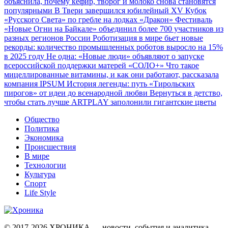
объяснила, почему кефир, творог и молоко снова становятся
популярными
В Твери завершился юбилейный XV Кубок
«Русского Света» по гребле на лодках «Дракон»
Фестиваль
«Новые Огни на Байкале» объединил более 700 участников из
разных регионов России
Роботизация в мире бьет новые
рекорды: количество промышленных роботов выросло на 15%
в 2025 году
Не одна: «Новые люди» объявляют о запуске
всероссийской поддержки матерей «СОЛО+»
Что такое
мицеллированные витамины, и как они работают, рассказала
компания IPSUM
История легенды: путь «Тирольских
пирогов» от идеи до всенародной любви
Вернуться в детство,
чтобы стать лучше
ARTPLAY заполонили гигантские цветы
Общество
Политика
Экономика
Происшествия
В мире
Технологии
Культура
Спорт
Life Style
© 2017-2026
ХРОНИКА — новости, события и аналитика