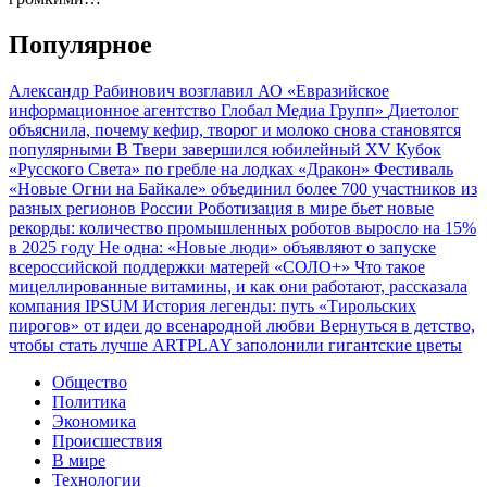
Популярное
Александр Рабинович возглавил АО «Евразийское
информационное агентство Глобал Медиа Групп»
Диетолог
объяснила, почему кефир, творог и молоко снова становятся
популярными
В Твери завершился юбилейный XV Кубок
«Русского Света» по гребле на лодках «Дракон»
Фестиваль
«Новые Огни на Байкале» объединил более 700 участников из
разных регионов России
Роботизация в мире бьет новые
рекорды: количество промышленных роботов выросло на 15%
в 2025 году
Не одна: «Новые люди» объявляют о запуске
всероссийской поддержки матерей «СОЛО+»
Что такое
мицеллированные витамины, и как они работают, рассказала
компания IPSUM
История легенды: путь «Тирольских
пирогов» от идеи до всенародной любви
Вернуться в детство,
чтобы стать лучше
ARTPLAY заполонили гигантские цветы
Общество
Политика
Экономика
Происшествия
В мире
Технологии