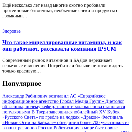
Ещё несколько лет назад многие охотно пробовали
протеиновые батончики, необычные снеки и продукты с
громкими…
Здоровье
Что такое мицеллированные витамины, и как
они работают, рассказала компания IPSUM
Современный рынок витаминов и БАДов переживает
серьезные изменения. Потребители больше не хотят видеть
только красивую…
Популярное
Александр Рабинович возглавил АО «Евразийское
информационное агентство Глобал Медиа Групп»
Диетолог
объяснила, почему кефир, творог и молоко снова становятся
популярными
В Твери завершился юбилейный XV Кубок
«Русского Света» по гребле на лодках «Дракон»
Фестиваль
«Новые Огни на Байкале» объединил более 700 участников из
разных регионов России
Роботизация в мире бьет новые