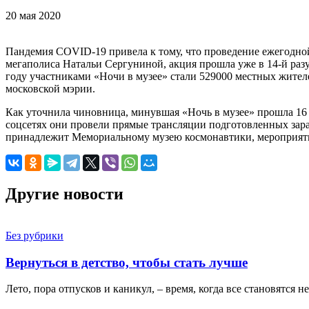
20 мая 2020
Пандемия COVID-19 привела к тому, что проведение ежегодной
мегаполиса Натальи Сергуниной, акция прошла уже в 14-й разу
году участниками «Ночи в музее» стали 529000 местных жителей
московской мэрии.
Как уточнила чиновница, минувшая «Ночь в музее» прошла 16 
соцсетях они провели прямые трансляции подготовленных заран
принадлежит Мемориальному музею космонавтики, мероприятия
Другие новости
Без рубрики
Вернуться в детство, чтобы стать лучше
Лето, пора отпусков и каникул, – время, когда все становятся 