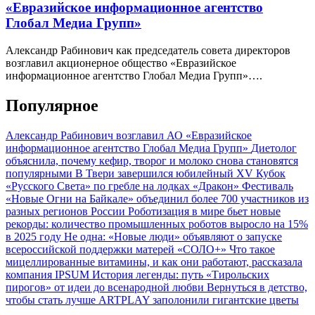
«Евразийское информационное агентство
Глобал Медиа Групп»
Александр Рабинович как председатель совета директоров
возглавил акционерное общество «Евразийское
информационное агентство Глобал Медиа Групп»….
Популярное
Александр Рабинович возглавил АО «Евразийское
информационное агентство Глобал Медиа Групп»
Диетолог
объяснила, почему кефир, творог и молоко снова становятся
популярными
В Твери завершился юбилейный XV Кубок
«Русского Света» по гребле на лодках «Дракон»
Фестиваль
«Новые Огни на Байкале» объединил более 700 участников из
разных регионов России
Роботизация в мире бьет новые
рекорды: количество промышленных роботов выросло на 15%
в 2025 году
Не одна: «Новые люди» объявляют о запуске
всероссийской поддержки матерей «СОЛО+»
Что такое
мицеллированные витамины, и как они работают, рассказала
компания IPSUM
История легенды: путь «Тирольских
пирогов» от идеи до всенародной любви
Вернуться в детство,
чтобы стать лучше
ARTPLAY заполонили гигантские цветы