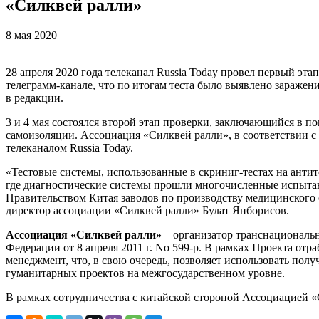
«Силквей ралли»
8 мая 2020
28 апреля 2020 года телеканал Russia Today провел первый эт
телеграмм-канале, что по итогам теста было выявлено заражен
в редакции.
3 и 4 мая состоялся второй этап проверки, заключающийся в 
самоизоляции. Ассоциация «Силквей ралли», в соответствии с
телеканалом Russia Today.
«Тестовые системы, использованные в скриниг-тестах на антит
где диагностические системы прошли многочисленные испытан
Правительством Китая заводов по производству медицинского о
директор ассоциации «Силквей ралли» Булат Янборисов.
Ассоциация «Силквей ралли»
– организатор транснациональн
Федерации от 8 апреля 2011 г. No 599-р. В рамках Проекта от
менеджмент, что, в свою очередь, позволяет использовать п
гуманитарных проектов на межгосударственном уровне.
В рамках сотрудничества с китайской стороной Ассоциацией «