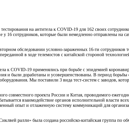
ап тестирования на антитела к COVID-19 для 162 своих сотрудни
ие у 16 сотрудников, которые были немедленно отправлены на са
повторном обследовании условно-зараженных 16-ти сотрудников 
 переданной в ходе телемостов с китайской стороной технологие
ела к COVID-19 применялись при борьбе с эпидемией коронавиру
ия и были доработаны и усовершенствованы. В период борьбы 
борудования. Мы поставили 3 вида тест-систем с заводов, кото
ого совместного проекта России и Китая, проводимого ежегодн
рабатывается взаимодействие органов исполнительной власти все
олученный опыт и отлаженную систему коммуникаций для органи
Сиклвей ралли» была создана российско-китайская группа по о