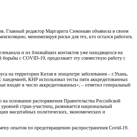
ков. Главный редактор Маргарита Симоньян объявила в своем
моизоляцию, минимизируя риски для тех, кто остался работать
телеканала и их ближайших контактов уже находящихся на
й борьбы с COVID-19, продолжает эту совместную работу с
са на территории Китая в эпицентре заболевания – г.Ухань,
с пандемией, КНР использовал тесты пяти аккредитованных
рые входят в число аккредитованных», – отметил генеральный
о на основании распоряжения Правительства Российской
х уровней стран-участниц, развивается национальный
зации масштабных политических, экономических и
бмену опытом по предотвращению распространения Covid-19.