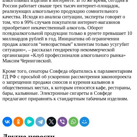
алкогольных изделий в интернете. В то же время, сегодня в
России работает свыше трех тысяч интернет-площадок,
реализующих алкогольную продукцию сомнительного
качества. Исходя из анализа ситуации, эксперты говорят о
том, что в 99% случаев покупатели интернет-магазинов
приобретают некачественный алкоголь. Оборот
псевдоалкогольной продукции только в рунете превышает 10
миллиардов рублей в год. Инициатива об ограничении
продаж алкоголя “невозрастным” клиентам только усугубит
ситуацию», – рассказал гендиректор некоммерческой
организации «Клуб профессионалов алкогольного рынка»
Максим Черниговский.
Кроме того, сенаторы Совфеда обратились к парламентариям
ГД РФ с просьбой об ускорении рассмотрения законопроекта
о запрещении продажи снюсов и курения кальянов в
общественных местах, к которым относятся кафе, рестораны,
бары, кальянные. Электронные сигареты в Совфеде
предлагают приравнять к стандартным табачным изделиям.
Другие новости