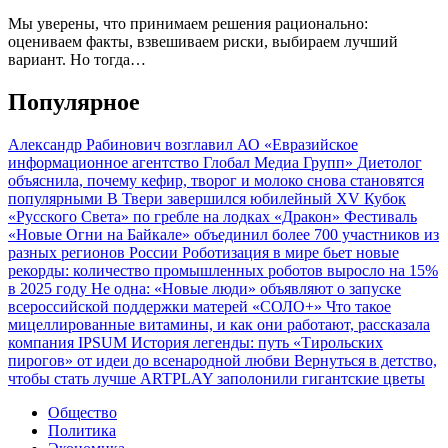
Мы уверены, что принимаем решения рационально:
оцениваем факты, взвешиваем риски, выбираем лучший
вариант. Но тогда…
Популярное
Александр Рабинович возглавил АО «Евразийское
информационное агентство Глобал Медиа Групп»
Диетолог
объяснила, почему кефир, творог и молоко снова становятся
популярными
В Твери завершился юбилейный XV Кубок
«Русского Света» по гребле на лодках «Дракон»
Фестиваль
«Новые Огни на Байкале» объединил более 700 участников из
разных регионов России
Роботизация в мире бьет новые
рекорды: количество промышленных роботов выросло на 15%
в 2025 году
Не одна: «Новые люди» объявляют о запуске
всероссийской поддержки матерей «СОЛО+»
Что такое
мицеллированные витамины, и как они работают, рассказала
компания IPSUM
История легенды: путь «Тирольских
пирогов» от идеи до всенародной любви
Вернуться в детство,
чтобы стать лучше
ARTPLAY заполонили гигантские цветы
Общество
Политика