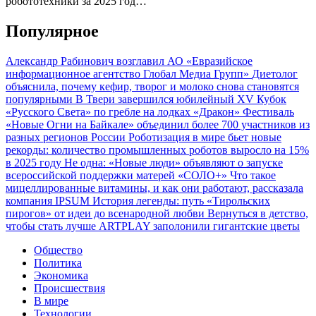
робототехники за 2025 год…
Популярное
Александр Рабинович возглавил АО «Евразийское
информационное агентство Глобал Медиа Групп»
Диетолог
объяснила, почему кефир, творог и молоко снова становятся
популярными
В Твери завершился юбилейный XV Кубок
«Русского Света» по гребле на лодках «Дракон»
Фестиваль
«Новые Огни на Байкале» объединил более 700 участников из
разных регионов России
Роботизация в мире бьет новые
рекорды: количество промышленных роботов выросло на 15%
в 2025 году
Не одна: «Новые люди» объявляют о запуске
всероссийской поддержки матерей «СОЛО+»
Что такое
мицеллированные витамины, и как они работают, рассказала
компания IPSUM
История легенды: путь «Тирольских
пирогов» от идеи до всенародной любви
Вернуться в детство,
чтобы стать лучше
ARTPLAY заполонили гигантские цветы
Общество
Политика
Экономика
Происшествия
В мире
Технологии