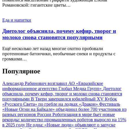
Романовской: гигантские цветы…
Еда и напитки
Диетолог объяснила, почему кефир, творог и
молоко снова становятся популярными
Ещё несколько лет назад многие охотно пробовали
протеиновые батончики, необычные снеки и продукты с
громкими…
Популярное
Александр Рабинович возглавил АО «Евразийское
информационное агентство Глобал Медиа Групп»
Диетолог
объяснила, почему кефир, творог и молоко снова становятся
популярными
В Твери завершился юбилейный XV Кубок
«Русского Света» по гребле на лодках «Дракон»
Фестиваль
«Новые Огни на Байкале» объединил более 700 участников из
разных регионов России
Роботизация в мире бьет новые
рекорды: количество промышленных роботов выросло на 15%
в 2025 году
Не одна: «Новые люди» объявляют о запуске