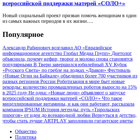
всероссийской поддержки матерей «СОЛО+»
Новый социальный проект призван помочь женщинам в один
из самых важных периодов в их жизни….
Популярное
Александр Рабинович возглавил АО «Евразийское
информационное агентство Глобал Медиа Групп»
Диетолог
объяснила, почему кефир, творог и молоко снова становятся
популярными
В Твери завершился юбилейный XV Кубок
«Русского Света» по гребле на лодках «Дракон»
Фестиваль
«Новые Огни на Байкале» объединил более 700 участников из
разных регионов России
Роботизация в мире бьет новые
рекорды: количество промышленных роботов выросло на 15%
в 2025 году
Не одна: «Новые люди» объявляют о запуске
всероссийской поддержки матерей «СОЛО+»
Что такое
мицеллированные витамины, и как они работают, рассказала
компания IPSUM
История легенды: путь «Тирольских
пирогов» от идеи до всенародной любви
Вернуться в детство,
чтобы стать лучше
ARTPLAY заполонили гигантские цветы
Общество
Политика