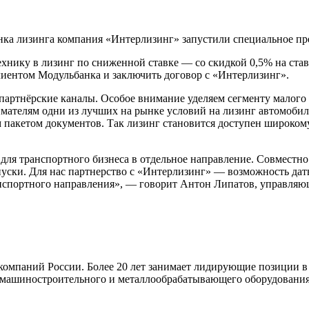
нка лизинга компания «Интерлизинг» запустили специальное пр
ехнику в лизинг по сниженной ставке — со скидкой 0,5% на ста
лиентом Модульбанка и заключить договор с «Интерлизинг».
ртнёрские каналы. Особое внимание уделяем сегменту малого би
ателям одни из лучших на рынке условий на лизинг автомобиле
пакетом документов. Так лизинг становится доступен широком
для транспортного бизнеса в отдельное направление. Совместно
уски. Для нас партнерство с «Интерлизинг» — возможность дат
анспортного направления», — говорит Антон Липатов, управляю
мпаний России. Более 20 лет занимает лидирующие позиции в се
, машиностроительного и металлообрабатывающего оборудования