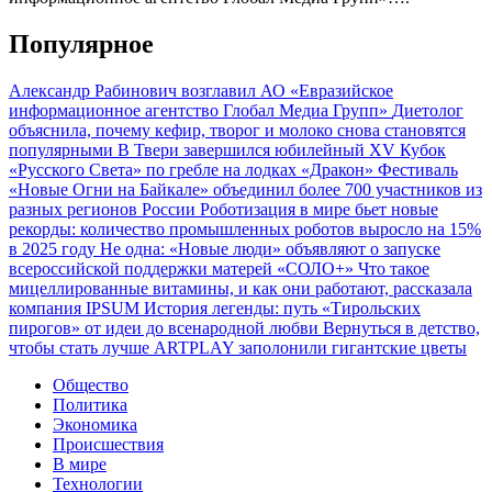
Популярное
Александр Рабинович возглавил АО «Евразийское
информационное агентство Глобал Медиа Групп»
Диетолог
объяснила, почему кефир, творог и молоко снова становятся
популярными
В Твери завершился юбилейный XV Кубок
«Русского Света» по гребле на лодках «Дракон»
Фестиваль
«Новые Огни на Байкале» объединил более 700 участников из
разных регионов России
Роботизация в мире бьет новые
рекорды: количество промышленных роботов выросло на 15%
в 2025 году
Не одна: «Новые люди» объявляют о запуске
всероссийской поддержки матерей «СОЛО+»
Что такое
мицеллированные витамины, и как они работают, рассказала
компания IPSUM
История легенды: путь «Тирольских
пирогов» от идеи до всенародной любви
Вернуться в детство,
чтобы стать лучше
ARTPLAY заполонили гигантские цветы
Общество
Политика
Экономика
Происшествия
В мире
Технологии