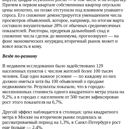
Причем в первом квартале собственники квартир опускали
цены неохотно, но позже отступили под влиянием упавшего
спроса. Его снижение демонстрируется уменьшением числа
просмотров объявлений, которое, например, по итогам марта
составило внушительные 28% от обычных среднемесячных
показателей. Риелторы, предрекая дальнейший спад и
снижение числа сделок до минимума, прогнозируют
—
на
фоне экономических неурядиц вторичный рынок может и
вовсе впасть в кому.
Везде по-разному
В недавнем исследовании было задействовано 129
населенных пунктов с числом жителей более 100 тысяч
человек. Еще одно важное условие
—
по каждому из них
должно иметься хотя бы 100 объявлений о продаже
недвижимости. Результаты показали, что в городах-
миллионниках стоимость одного квадратного метра упала на
9,2%, а в городах с населением от 500 тысяч зафиксирован
рост этого показателя на 6,7%.
Другой эффект наблюдается в столицах: цена квадратного
метра в Москве на вторичном рынке поднялась за
рассматриваемый период на 1,3%, в Санкт-Петербурге рост
еще больше
—
2,4%.