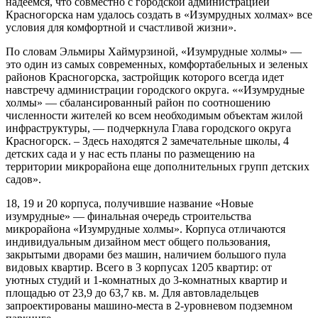
надеемся, что совместно с городской администрацией
Красногорска нам удалось создать в «Изумрудных холмах» все
условия для комфортной и счастливой жизни».
По словам Эльмиры Хаймурзиной, «Изумрудные холмы» —
это один из самых современных, комфортабельных и зеленых
районов Красногорска, застройщик которого всегда идет
навстречу администрации городского округа. ««Изумрудные
холмы» — сбалансированный район по соотношению
численности жителей ко всем необходимым объектам жилой
инфраструктуры, — подчеркнула Глава городского округа
Красногорск. – Здесь находятся 2 замечательные школы, 4
детских сада и у нас есть планы по размещению на
территории микрорайона еще дополнительных групп детских
садов».
18, 19 и 20 корпуса, получившие название «Новые
изумрудные» — финальная очередь строительства
микрорайона «Изумрудные холмы». Корпуса отличаются
индивидуальным дизайном мест общего пользования,
закрытыми дворами без машин, наличием большого пула
видовых квартир. Всего в 3 корпусах 1205 квартир: от
уютных студий и 1-комнатных до 3-комнатных квартир и
площадью от 23,9 до 63,7 кв. м. Для автовладельцев
запроектированы машино-места в 2-уровневом подземном