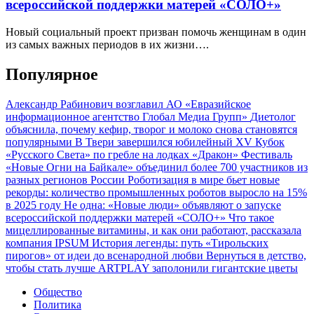
всероссийской поддержки матерей «СОЛО+»
Новый социальный проект призван помочь женщинам в один
из самых важных периодов в их жизни….
Популярное
Александр Рабинович возглавил АО «Евразийское
информационное агентство Глобал Медиа Групп»
Диетолог
объяснила, почему кефир, творог и молоко снова становятся
популярными
В Твери завершился юбилейный XV Кубок
«Русского Света» по гребле на лодках «Дракон»
Фестиваль
«Новые Огни на Байкале» объединил более 700 участников из
разных регионов России
Роботизация в мире бьет новые
рекорды: количество промышленных роботов выросло на 15%
в 2025 году
Не одна: «Новые люди» объявляют о запуске
всероссийской поддержки матерей «СОЛО+»
Что такое
мицеллированные витамины, и как они работают, рассказала
компания IPSUM
История легенды: путь «Тирольских
пирогов» от идеи до всенародной любви
Вернуться в детство,
чтобы стать лучше
ARTPLAY заполонили гигантские цветы
Общество
Политика