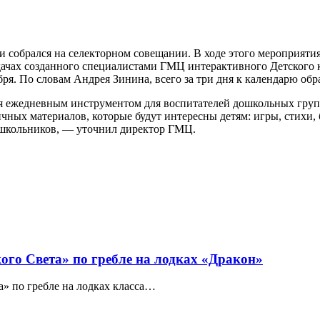
и собрался на селекторном совещании. В ходе этого мероприяти
адачах созданного специалистами ГМЦ интерактивного Детского 
я. По словам Андрея Зинина, всего за три дня к календарю обра
я ежедневным инструментом для воспитателей дошкольных групп
чных материалов, которые будут интересны детям: игры, стихи,
дошкольников, — уточнил директор ГМЦ.
го Света» по гребле на лодках «Дракон»
» по гребле на лодках класса…