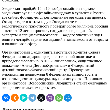
Соколова.
Экодиктант пройдёт 15 и 16 ноября онлайн на портале
экодиктант.рус и на оффлайн-площадках в субъектах России,
где сейчас формируются региональные оргкомитеты проекта.
Ожидается, что в этом году в Экодиктанте свою
экологическую грамотность проверят более миллиона россиян
– дети от 12 лет и взрослые, сотрудники корпораций,
эксперты и специалисты-экологи. Каждого участника ждёт
один из четырёх вариантов заданий в зависимости от возраста
и включения в сферу.
Организаторами Экодиктанта выступают Комитет Совета
Федерации по аграрно-продовольственной политике и
природопользованию, АНО «Равноправие», общественное
движение «Ангел-ДетствоХранитель» и Федеральный
детский эколого-биологический центр. Проведение
мероприятия поддержали 8 федеральных министерств и
известные деятели культуры, науки и искусства. По словам
организаторов, Всероссийский Экодиктант станет ежегодным
экопросветительским проектом.
Другие новости