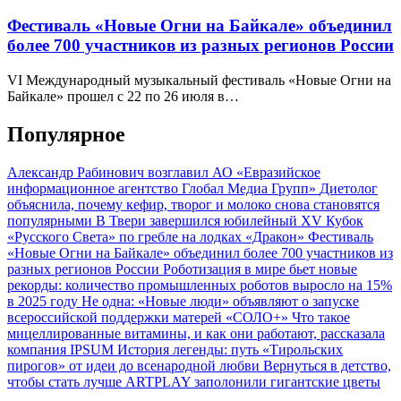
Фестиваль «Новые Огни на Байкале» объединил
более 700 участников из разных регионов России
VI Международный музыкальный фестиваль «Новые Огни на
Байкале» прошел с 22 по 26 июля в…
Популярное
Александр Рабинович возглавил АО «Евразийское
информационное агентство Глобал Медиа Групп»
Диетолог
объяснила, почему кефир, творог и молоко снова становятся
популярными
В Твери завершился юбилейный XV Кубок
«Русского Света» по гребле на лодках «Дракон»
Фестиваль
«Новые Огни на Байкале» объединил более 700 участников из
разных регионов России
Роботизация в мире бьет новые
рекорды: количество промышленных роботов выросло на 15%
в 2025 году
Не одна: «Новые люди» объявляют о запуске
всероссийской поддержки матерей «СОЛО+»
Что такое
мицеллированные витамины, и как они работают, рассказала
компания IPSUM
История легенды: путь «Тирольских
пирогов» от идеи до всенародной любви
Вернуться в детство,
чтобы стать лучше
ARTPLAY заполонили гигантские цветы