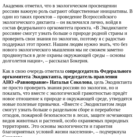
Академик отметил, что в экологическом просвещении
россиян важную роль сыграют общественные инициативы. В
один из таких проектов – проведение Всероссийского
экологического диктанта – он включился лично, войдя в
состав федерального оргкомитета проекта. «В Экодиктанте
россияне смогут узнать больше о природе родной страны и
проверить свои знания по экологии, поэтому я с радостью
поддержал этот проект. Нашим людям нужно знать, что без
нового экологического мышления мы не сможем заметно
продвинуться в деле охраны окружающей среды – основы
долголетия нации», – рассказал Бокерия.
Как в свою очередь отметила
сопредседатель Федерального
оргкомитета Экодиктанта, председатель правления
АНО «Равноправие» Наталья Соколова
, цель Экодиктанта
не просто проверить знания россиян по экологии, но и
показать, что вместе с экологической грамотностью придёт
новое отношение к природе и окружающей среде, утвердятся
новые полезные привычки. «Вместе с Экодиктантом люди
смогут узнать больше о раздельном сборе и переработке
отходов, пожарной безопасности в лесах, защите исчезающих
видов животных и растений, особо охраняемых природных
территориях. Это основы экологичности и
гарантия
благоприятных условий жизни населения
», – подчеркнула