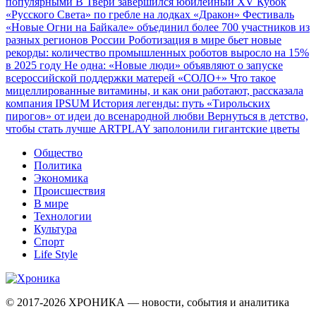
популярными
В Твери завершился юбилейный XV Кубок
«Русского Света» по гребле на лодках «Дракон»
Фестиваль
«Новые Огни на Байкале» объединил более 700 участников из
разных регионов России
Роботизация в мире бьет новые
рекорды: количество промышленных роботов выросло на 15%
в 2025 году
Не одна: «Новые люди» объявляют о запуске
всероссийской поддержки матерей «СОЛО+»
Что такое
мицеллированные витамины, и как они работают, рассказала
компания IPSUM
История легенды: путь «Тирольских
пирогов» от идеи до всенародной любви
Вернуться в детство,
чтобы стать лучше
ARTPLAY заполонили гигантские цветы
Общество
Политика
Экономика
Происшествия
В мире
Технологии
Культура
Спорт
Life Style
© 2017-2026
ХРОНИКА — новости, события и аналитика