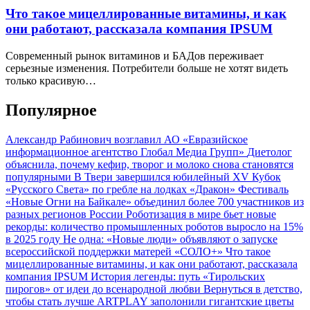
Что такое мицеллированные витамины, и как
они работают, рассказала компания IPSUM
Современный рынок витаминов и БАДов переживает
серьезные изменения. Потребители больше не хотят видеть
только красивую…
Популярное
Александр Рабинович возглавил АО «Евразийское
информационное агентство Глобал Медиа Групп»
Диетолог
объяснила, почему кефир, творог и молоко снова становятся
популярными
В Твери завершился юбилейный XV Кубок
«Русского Света» по гребле на лодках «Дракон»
Фестиваль
«Новые Огни на Байкале» объединил более 700 участников из
разных регионов России
Роботизация в мире бьет новые
рекорды: количество промышленных роботов выросло на 15%
в 2025 году
Не одна: «Новые люди» объявляют о запуске
всероссийской поддержки матерей «СОЛО+»
Что такое
мицеллированные витамины, и как они работают, рассказала
компания IPSUM
История легенды: путь «Тирольских
пирогов» от идеи до всенародной любви
Вернуться в детство,
чтобы стать лучше
ARTPLAY заполонили гигантские цветы