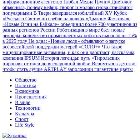
информационное агентство Глобал Медиа Групп»
Диетолог
объяснила, почему кефир, творог и молоко снова становятся
популярными
В Твери завершился юбилейный XV Кубок
«Русского Света» по гребле на лодках «Дракон»
Фестиваль
«Новые Огни на Байкале» объединил более 700 участников из
разных регионов России
Роботизация в мире бьет новые
рекорды: количество промышленных роботов выросло на 15%
в 2025 году
Не одна: «Новые люди» объявляют о запуске
всероссийской поддержки матерей «СОЛО+»
Что такое
мицеллированные витамины, и как они работают, рассказала
компания IPSUM
История легенды: путь «Тирольских
пирогов» от идеи до всенародной любви
Вернуться в детство,
чтобы стать лучше
ARTPLAY заполонили гигантские цветы
Общество
Политика
Экономика
Происшествия
В мире
Технологии
Культура
Спорт
Life Style