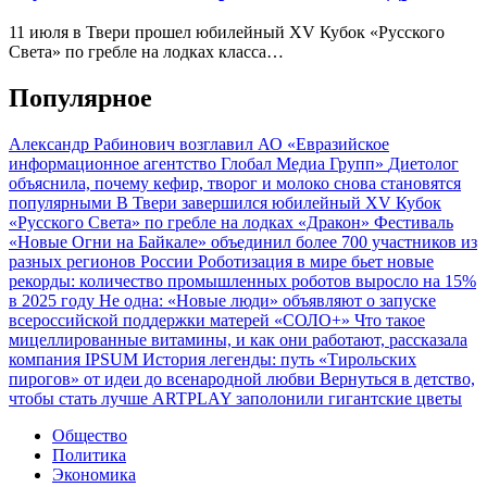
11 июля в Твери прошел юбилейный XV Кубок «Русского
Света» по гребле на лодках класса…
Популярное
Александр Рабинович возглавил АО «Евразийское
информационное агентство Глобал Медиа Групп»
Диетолог
объяснила, почему кефир, творог и молоко снова становятся
популярными
В Твери завершился юбилейный XV Кубок
«Русского Света» по гребле на лодках «Дракон»
Фестиваль
«Новые Огни на Байкале» объединил более 700 участников из
разных регионов России
Роботизация в мире бьет новые
рекорды: количество промышленных роботов выросло на 15%
в 2025 году
Не одна: «Новые люди» объявляют о запуске
всероссийской поддержки матерей «СОЛО+»
Что такое
мицеллированные витамины, и как они работают, рассказала
компания IPSUM
История легенды: путь «Тирольских
пирогов» от идеи до всенародной любви
Вернуться в детство,
чтобы стать лучше
ARTPLAY заполонили гигантские цветы
Общество
Политика
Экономика