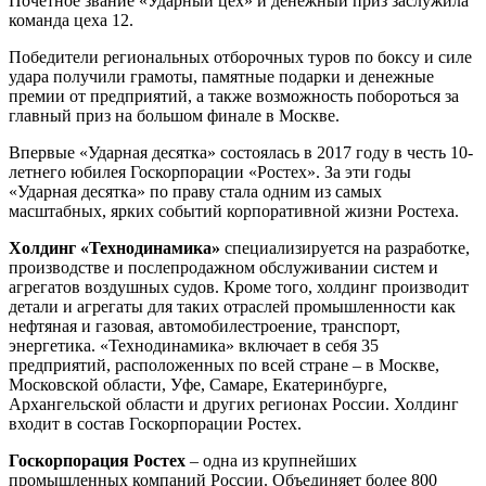
Почетное звание «Ударный цех» и денежный приз заслужила
команда цеха 12.
Победители региональных отборочных туров по боксу и силе
удара получили грамоты, памятные подарки и денежные
премии от предприятий, а также возможность побороться за
главный приз на большом финале в Москве.
Впервые «Ударная десятка» состоялась в 2017 году в честь 10-
летнего юбилея Госкорпорации «Ростех». За эти годы
«Ударная десятка» по праву стала одним из самых
масштабных, ярких событий корпоративной жизни Ростеха.
Холдинг «Технодинамика»
специализируется на разработке,
производстве и послепродажном обслуживании систем и
агрегатов воздушных судов. Кроме того, холдинг производит
детали и агрегаты для таких отраслей промышленности как
нефтяная и газовая, автомобилестроение, транспорт,
энергетика. «Технодинамика» включает в себя 35
предприятий, расположенных по всей стране – в Москве,
Московской области, Уфе, Самаре, Екатеринбурге,
Архангельской области и других регионах России. Холдинг
входит в состав Госкорпорации Ростех.
Госкорпорация Ростех
– одна из крупнейших
промышленных компаний России. Объединяет более 800