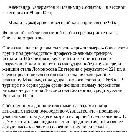
— Александр Кадерметов и Владимир Солдатов – в весовой
категории от 80 до 90 кг,
— Микаил Джафаров – в весовой категории свыше 90 кг,
Женщиной-победительницей на боксерском ринге стала
Светлана Атрашкова.
Свои силы на специальном тренажере-силомере – боксерской
груше под руководством профессиональных тренеров
испытали 1163 человек, мужчины и женщины разных
возрастов. В чемпионате по силе удара победителем среди
женщин стала Ломоносова Екатерина с результатом 221 кг, а
среди представителей сильного пола не было равных
Зеленину Максиму, сила удара которого составила 666 кг. В
турнире по серии удара среди женщин пальму первенства
никому не уступила Ломоносова Екатерина, среди мужчин –
Роптанов Иван.
Собственными дополнительными наградами в виде
денежных призов руководство «Авиаагрегата» поощрило
участников силы удара в возрасте старше 45 лет, занявших 1,
2, 3 места, а также подразделение предприятия, показавшее
самую высокую явку на соревнования по силе удара.