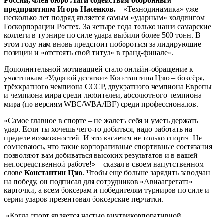
России, член бюро Лиги содействия оборонным
предприятиям Игорь Насенков.
– «Технодинамика» уже
несколько лет подряд является самым «ударным» холдингом
Госкорпорации Ростех. За четыре года только наши самарские
коллеги в турнире по силе удара выбили более 500 тонн. В
этом году нам вновь предстоит побороться за лидирующие
позиции и «отстоять свой титул» в гранд-финале».
Дополнительной мотивацией стало онлайн-обращение к
участникам «Ударной десятки» Константина Цзю – боксёра,
трёхкратного чемпиона СССР, двукратного чемпиона Европы
и чемпиона мира среди любителей, абсолютного чемпиона
мира (по версиям WBC/WBA/IBF) среди профессионалов.
«Самое главное в спорте – не жалеть себя и уметь держать
удар. Если ты хочешь чего-то добиться, надо работать на
пределе возможностей. И это касается не только спорта. Не
сомневаюсь, что такие корпоративные спортивные состязания
позволяют вам добиваться высоких результатов и в вашей
непосредственной работе!» – сказал в своем напутственном
слове
Константин Цзю
. Чтобы еще больше зарядить заводчан
на победу, он подписал для сотрудников «Авиаагрегата»
карточки, а всем боксерам и победителям турниров по силе и
серии ударов презентовал боксерские перчатки.
«Когда спорт является частью внутрикорпоративной