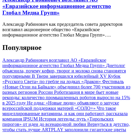
«Евразийское информационное агентство
Глобал Медиа Групп»
Александр Рабинович как председатель совета директоров
возглавил акционерное общество «Евразийское
информационное агентство Глобал Медиа Групп»….
Популярное
Александр Рабинович возглавил АО «Евразийское
информационное агентство Глобал Медиа Групп»
Диетолог
объяснила, почему кефир, творог и молоко снова становятся
популярными
В Твери завершился юбилейный XV Кубок
«Русского Света» по гребле на лодках «Дракон»
Фестиваль
«Новые Огни на Байкале» объединил более 700 участников из
разных регионов России
Роботизация в мире бьет новые
рекорды: количество промышленных роботов выросло на 15%
в 2025 году
Не одна: «Новые люди» объявляют о запуске
всероссийской поддержки матерей «СОЛО+»
Что такое
мицеллированные витамины, и как они работают, рассказала
компания IPSUM
История легенды: путь «Тирольских
пирогов» от идеи до всенародной любви
Вернуться в детство,
чтобы стать лучше
ARTPLAY заполонили гигантские цветы