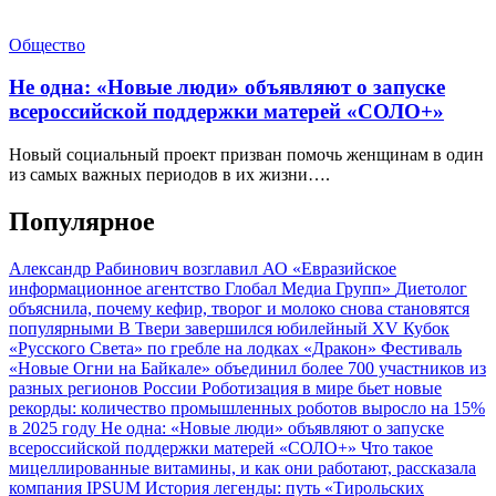
Общество
Не одна: «Новые люди» объявляют о запуске
всероссийской поддержки матерей «СОЛО+»
Новый социальный проект призван помочь женщинам в один
из самых важных периодов в их жизни….
Популярное
Александр Рабинович возглавил АО «Евразийское
информационное агентство Глобал Медиа Групп»
Диетолог
объяснила, почему кефир, творог и молоко снова становятся
популярными
В Твери завершился юбилейный XV Кубок
«Русского Света» по гребле на лодках «Дракон»
Фестиваль
«Новые Огни на Байкале» объединил более 700 участников из
разных регионов России
Роботизация в мире бьет новые
рекорды: количество промышленных роботов выросло на 15%
в 2025 году
Не одна: «Новые люди» объявляют о запуске
всероссийской поддержки матерей «СОЛО+»
Что такое
мицеллированные витамины, и как они работают, рассказала
компания IPSUM
История легенды: путь «Тирольских