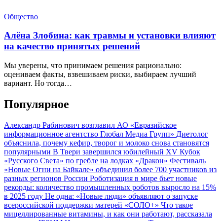
Общество
Алёна Злобина: как травмы и установки влияют
на качество принятых решений
Мы уверены, что принимаем решения рационально:
оцениваем факты, взвешиваем риски, выбираем лучший
вариант. Но тогда…
Популярное
Александр Рабинович возглавил АО «Евразийское
информационное агентство Глобал Медиа Групп»
Диетолог
объяснила, почему кефир, творог и молоко снова становятся
популярными
В Твери завершился юбилейный XV Кубок
«Русского Света» по гребле на лодках «Дракон»
Фестиваль
«Новые Огни на Байкале» объединил более 700 участников из
разных регионов России
Роботизация в мире бьет новые
рекорды: количество промышленных роботов выросло на 15%
в 2025 году
Не одна: «Новые люди» объявляют о запуске
всероссийской поддержки матерей «СОЛО+»
Что такое
мицеллированные витамины, и как они работают, рассказала