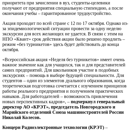
приоритета при зачислении в вуз, студенты-целевики
получают от предприятия специальную стипендию, а после
окончания учебы – гарантированное трудоустройство.
Акция проходит по всей стране с 12 по 17 октября. Однако из-
за эпидемиологической ситуации провести за одну неделю
экскурсии для всех желающих не удается. В связи с этим на
НПО «Квант» срок действия акции было решено продлить –
режим «без турникетов» здесь будет действовать до конца
октября.
«Всероссийская акция «Неделя без турникетов» имеет очень
важное значение как для учащихся, так и для представителей
самих предприятий. Для школьников участие в подобных
экскурсиях – помощь в выборе будущей специальности. Для
студентов – один из элементов дуального образования, когда
теоретическая подготовка сочетается с изучением принципов
работы реального предприятия и получением практических
навыков. Для работодателей – возможность привлечения
новых перспективных кадров», –
подчеркнул генеральный
директор АО «КРЭТ», председатель Новгородского и
Марийского отделений Союза машиностроителей России
Николай Колесов.
Концерн Радиоэлектронные технологии (КРЭТ)
–