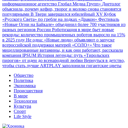
информационное агентство Глобал Медиа Групп»
Диетолог
объяснила, почему кефир, творог и молоко снова становятся
популярными
В Твери завершился юбилейный XV Кубок
«Русского Света» по гребле на лодках «Дракон»
Фестиваль
«Новые Огни на Байкале» объединил более 700 участников из
разных регионов России
Роботизация в мире бьет новые
рекорды: количество промышленных роботов выросло на 15%
в 2025 году
Не одна: «Новые люди» объявляют о запуске
всероссийской поддержки матерей «СОЛО+»
Что такое
мицеллированные витамины, и как они работают, рассказала
компания IPSUM
История легенды: путь «Тирольских
пирогов» от идеи до всенародной любви
Вернуться в детство,
чтобы стать лучше
ARTPLAY заполонили гигантские цветы
Общество
Политика
Экономика
Происшествия
В мире
Технологии
Культура
Спорт
Life Style