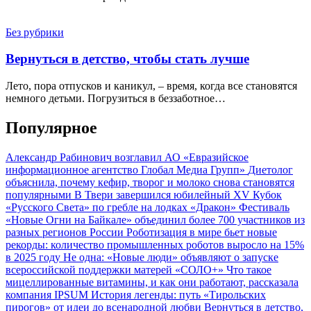
Без рубрики
Вернуться в детство, чтобы стать лучше
Лето, пора отпусков и каникул, – время, когда все становятся
немного детьми. Погрузиться в беззаботное…
Популярное
Александр Рабинович возглавил АО «Евразийское
информационное агентство Глобал Медиа Групп»
Диетолог
объяснила, почему кефир, творог и молоко снова становятся
популярными
В Твери завершился юбилейный XV Кубок
«Русского Света» по гребле на лодках «Дракон»
Фестиваль
«Новые Огни на Байкале» объединил более 700 участников из
разных регионов России
Роботизация в мире бьет новые
рекорды: количество промышленных роботов выросло на 15%
в 2025 году
Не одна: «Новые люди» объявляют о запуске
всероссийской поддержки матерей «СОЛО+»
Что такое
мицеллированные витамины, и как они работают, рассказала
компания IPSUM
История легенды: путь «Тирольских
пирогов» от идеи до всенародной любви
Вернуться в детство,