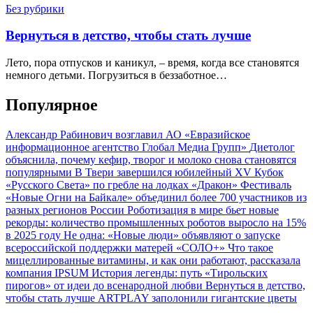
Без рубрики
Вернуться в детство, чтобы стать лучше
Лето, пора отпусков и каникул, – время, когда все становятся
немного детьми. Погрузиться в беззаботное…
Популярное
Александр Рабинович возглавил АО «Евразийское
информационное агентство Глобал Медиа Групп»
Диетолог
объяснила, почему кефир, творог и молоко снова становятся
популярными
В Твери завершился юбилейный XV Кубок
«Русского Света» по гребле на лодках «Дракон»
Фестиваль
«Новые Огни на Байкале» объединил более 700 участников из
разных регионов России
Роботизация в мире бьет новые
рекорды: количество промышленных роботов выросло на 15%
в 2025 году
Не одна: «Новые люди» объявляют о запуске
всероссийской поддержки матерей «СОЛО+»
Что такое
мицеллированные витамины, и как они работают, рассказала
компания IPSUM
История легенды: путь «Тирольских
пирогов» от идеи до всенародной любви
Вернуться в детство,
чтобы стать лучше
ARTPLAY заполонили гигантские цветы