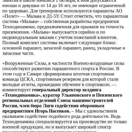
Занятия в школе начались 1 октября, к ним допускаются
юноши и девушки от 14 до 16 лет, не имеющие ограничений
по здоровью. Для тренировок используются парашюты АО
«Полет» — Мальва и Д1-5У. Стоит отметить, что парашютная
система «Мальва» – собственная разработка предприятия
Технодинамики, предназначенная для прыжков на точность
приземления. «Мальва» выпускается серийно и по
индивидуальным заказам с учетом пожеланий клиентов.
Полный комплект системы включает следующие блоки:
основной парашют, запасной парашют, ранец, укладочные и
запасные части.
«Вооруженные Силы, в частности Военно-воздушные силы
способствуют развитию парашютного спорта в России. В
этом году в Самаре сформирована штатная спортивная
команда ЦСКА, спортивным резервом для которой стали
молодые атлеты, прошедшие обучение в спортшколе, —
комментирует
генеральный директор холдинга
«Технодинамика», куратор Ульяновского и Пензенского
региональных отделений Союза машиностроителей
России, член бюро Лиги содействия оборонным
предприятиям Игорь Насенков.
– Мы с удовольствием
оказываем содействие подобного рода деятельности. Ведь
Технодинамика специализируется на производстве не только
военной продукции, но и выпускает широкий спектр