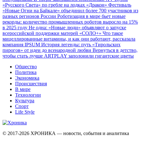
«Русского Света» по гребле на лодках «Дракон»
Фестиваль
«Новые Огни на Байкале» объединил более 700 участников из
разных регионов России
Роботизация в мире бьет новые
рекорды: количество промышленных роботов выросло на 15%
в 2025 году
Не одна: «Новые люди» объявляют о запуске
всероссийской поддержки матерей «СОЛО+»
Что такое
мицеллированные витамины, и как они работают, рассказала
компания IPSUM
История легенды: путь «Тирольских
пирогов» от идеи до всенародной любви
Вернуться в детство,
чтобы стать лучше
ARTPLAY заполонили гигантские цветы
Общество
Политика
Экономика
Происшествия
В мире
Технологии
Культура
Спорт
Life Style
© 2017-2026
ХРОНИКА — новости, события и аналитика