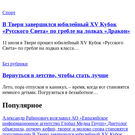
Спорт
В Твери завершился юбилейный XV Кубок
«Русского Света» по гребле на лодках «Дракон»
11 июля в Твери прошел юбилейный XV Кубок «Русского
Света» по гребле на лодках класса…
Без рубрики
Вернуться в детство, чтобы стать лучше
Лето, пора отпусков и каникул, – время, когда все становятся
немного детьми. Погрузиться в беззаботное…
Популярное
Александр Рабинович возглавил АО «Евразийское
информационное агентство Глобал Медиа Групп»
Диетолог
объяснила, почему кефир, творог и молоко снова становятся
популярными
В Твери завершился юбилейный XV Кубок