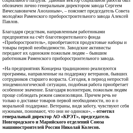
социального патруля. Данный вектор социальной работы был
обозначен лично генеральным директором завода Сергеем
Вячеславовичем Анохиным», – поясняет председатель Совета
молодёжи Раменского приборостроительного завода Алексей
Павлов.
Благодаря средствам, направленным работниками
предприятия на счёт благотворительного фонда
«Приборостроитель», приобретаются продуктовые наборы и
товары первой необходимости. Заводские активисты
передают их одиноким пожилым людям – бывшим
работникам Раменского приборостроительного завода.
«На предприятиях Концерна традиционно реализуются
программы, направленные на поддержку ветеранов, бывших
сотрудников старшего возраста. Сегодня, в период непростой
эпидемиологической ситуации, подобная работа приобретает
особенное значение. Благодаря волонтерам, пожилым людям
проще соблюдать режим самоизоляции. Причем речь не
только о доставке товаров первой необходимости, но и о
моральной поддержке. Ветераны, видя заботу, чувствуют себя
нужными, понимают, что они не одиноки»,
– отметил
генеральный директор АО «КРЭТ», председатель
Новгородского и Марийского отделений Союза
машиностроителей России Николай Колесов.