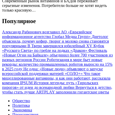
Современный рынок витаминов и БАДов переживает
серьезные изменения. Потребители больше не хотят видеть
только красивую…
Популярное
Александр Рабинович возглавил АО «Евразийское
информационное агентство Глобал Медиа Групп»
Диетолог
объяснила, почему кефир, творог и молоко снова становятся
популярными
В Твери завершился юбилейный XV Кубок
«Русского Света» по гребле на лодках «Дракон»
Фестиваль
«Новые Огни на Байкале» объединил более 700 участников из
разных регионов России
Роботизация в мире бьет новые
рекорды: количество промышленных роботов выросло на 15%
в 2025 году
Не одна: «Новые люди» объявляют о запуске
всероссийской поддержки матерей «СОЛО+»
Что такое
мицеллированные витамины, и как они работают, рассказала
компания IPSUM
История легенды: путь «Тирольских
пирогов» от идеи до всенародной любви
Вернуться в детство,
чтобы стать лучше
ARTPLAY заполонили гигантские цветы
Общество
Политика
Экономика
Происшествия