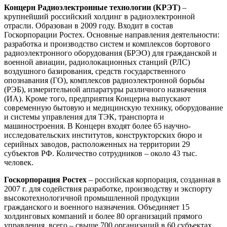
Концерн Радиоэлектронные технологии (КРЭТ)
–
крупнейший российский холдинг в радиоэлектронной
отрасли. Образован в 2009 году. Входит в состав
Госкорпорации Ростех. Основные направления деятельности:
разработка и производство систем и комплексов бортового
радиоэлектронного оборудования (БРЭО) для гражданской и
военной авиации, радиолокационных станций (РЛС)
воздушного базирования, средств государственного
опознавания (ГО), комплексов радиоэлектронной борьбы
(РЭБ), измерительной аппаратуры различного назначения
(ИА). Кроме того, предприятия Концерна выпускают
современную бытовую и медицинскую технику, оборудование
и системы управления для ТЭК, транспорта и
машиностроения. В Концерн входят более 65 научно-
исследовательских институтов, конструкторских бюро и
серийных заводов, расположенных на территории 29
субъектов РФ. Количество сотрудников – около 43 тыс.
человек.
Госкорпорация Ростех
– российская корпорация, созданная в
2007 г. для содействия разработке, производству и экспорту
высокотехнологичной промышленной продукции
гражданского и военного назначения. Объединяет 15
холдинговых компаний и более 80 организаций прямого
управления, всего – свыше 700 организаций в 60 субъектах