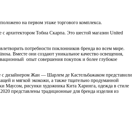
асположено на первом этаже торгового комплекса.
е с архитектором Тобиа Скарпа. Это шестой магазин United
влетворить потребности поклонников бренда во всем мире.
minosa. Вместе они создают уникальное качество освещения,
овационный опыт совершения покупок и более глубокое
есте с дизайнером Жан — Шарлем де Кастельбажаком представили
ащей и мягкой экокожи, а также тщательно продуманной
и Маусом, рисунки художника Кита Харинга, одежда в стиле
 2020 представлены традиционные для бренда изделия из
.