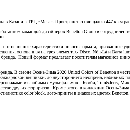
азина в Казани в ТРЦ «Мега». Пространство площадью 447 кв.м р
работанном командой дизайнеров Benetton Group в сотрудничеств
ии.
— вот основные характеристики нового формата, призванные удо
ения, основанная на трех элементах- Disco, Nón-Lá и Barra lu
 бренда. Новый формат предлагает посетителям магазинов инн
бренда. В сезоне Осень-Зима 2020 United Colors of Benetton вм
жаккардовой вышивки, до двустороннего неопрена, набивных пл
ерсонажами из любимых мультфильмов – Бэмби, Tom&Jerry, Микк
жество других сюрпризов. Кроме этого, в коллекции Осень-Зима
тилистике color block, лого-принты в знаковых цветах Benetton