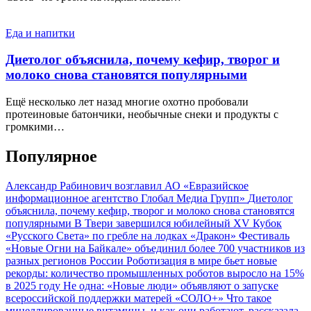
Еда и напитки
Диетолог объяснила, почему кефир, творог и
молоко снова становятся популярными
Ещё несколько лет назад многие охотно пробовали
протеиновые батончики, необычные снеки и продукты с
громкими…
Популярное
Александр Рабинович возглавил АО «Евразийское
информационное агентство Глобал Медиа Групп»
Диетолог
объяснила, почему кефир, творог и молоко снова становятся
популярными
В Твери завершился юбилейный XV Кубок
«Русского Света» по гребле на лодках «Дракон»
Фестиваль
«Новые Огни на Байкале» объединил более 700 участников из
разных регионов России
Роботизация в мире бьет новые
рекорды: количество промышленных роботов выросло на 15%
в 2025 году
Не одна: «Новые люди» объявляют о запуске
всероссийской поддержки матерей «СОЛО+»
Что такое
мицеллированные витамины, и как они работают, рассказала