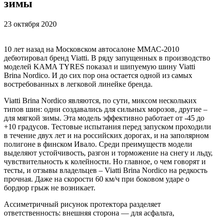
зимы
23 октября 2020
10 лет назад на Московском автосалоне ММАС-2010
дебютировал бренд Viatti. В ряду запущенных в производство
моделей KAMA TYRES показал и шипуемую шину Viatti
Brina Nordico. И до сих пор она остается одной из самых
востребованных в легковой линейке бренда.
Viatti Brina Nordico являются, по сути, миксом нескольких
типов шин: одни создавались для сильных морозов, другие –
для мягкой зимы. Эта модель эффективно работает от -45 до
+10 градусов. Тестовые испытания перед запуском проходили
в течение двух лет и на российских дорогах, и на заполярном
полигоне в финском Ивало. Среди преимуществ модели
выделяют устойчивость, разгон и торможение на снегу и льду,
чувствительность к колейности. Но главное, о чем говорят и
тесты, и отзывы владельцев – Viatti Brina Nordico на редкость
прочная. Даже на скорости 60 км/ч при боковом ударе о
бордюр грыж не возникает.
Ассиметричный рисунок протектора разделяет
ответственность: внешняя сторона — для асфальта,