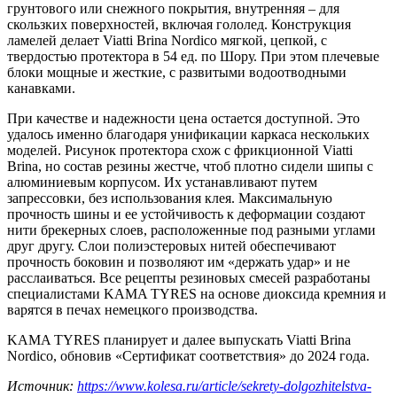
грунтового или снежного покрытия, внутренняя – для
скользких поверхностей, включая гололед. Конструкция
ламелей делает Viatti Brina Nordico мягкой, цепкой, с
твердостью протектора в 54 ед. по Шору. При этом плечевые
блоки мощные и жесткие, с развитыми водоотводными
канавками.
При качестве и надежности цена остается доступной. Это
удалось именно благодаря унификации каркаса нескольких
моделей. Рисунок протектора схож с фрикционной Viatti
Brina, но состав резины жестче, чтоб плотно сидели шипы с
алюминиевым корпусом. Их устанавливают путем
запрессовки, без использования клея. Максимальную
прочность шины и ее устойчивость к деформации создают
нити брекерных слоев, расположенные под разными углами
друг другу. Слои полиэстеровых нитей обеспечивают
прочность боковин и позволяют им «держать удар» и не
расслаиваться. Все рецепты резиновых смесей разработаны
специалистами KAMA TYRES на основе диоксида кремния и
варятся в печах немецкого производства.
KAMA TYRES планирует и далее выпускать Viatti Brina
Nordico, обновив «Сертификат соответствия» до 2024 года.
Источник:
https://www.kolesa.ru/article/sekrety-dolgozhitelstva-