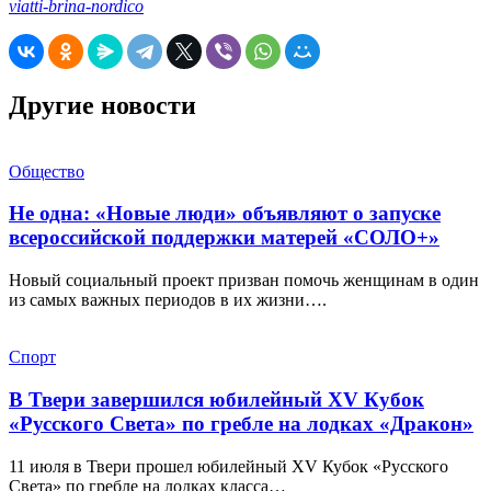
viatti-brina-nordico
Другие новости
Общество
Не одна: «Новые люди» объявляют о запуске
всероссийской поддержки матерей «СОЛО+»
Новый социальный проект призван помочь женщинам в один
из самых важных периодов в их жизни….
Спорт
В Твери завершился юбилейный XV Кубок
«Русского Света» по гребле на лодках «Дракон»
11 июля в Твери прошел юбилейный XV Кубок «Русского
Света» по гребле на лодках класса…