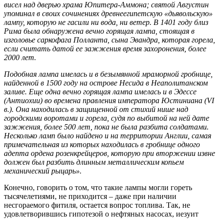
висел над дверью храма Юпитера-Аммона; святой Августин
упоминал в своих сочинениях древнеегипетскую «дьявольскую»
лампу, которую не гасили ни вода, ни ветер. В 1401 году близ
Рима была обнаружена вечно горящая лампа, стоящая в
изголовье саркофага Полланта, сына Эвандра, которая горела,
если считать датой ее зажжения время захоронения, более
2000 лет.
Подобная лампа имелась и в безымянной мраморной гробнице,
найденной в 1500 году на острове Несида в Неаполитанском
заливе. Еще одна вечно горящая лампа имелась и в Эдессе
(Антиохии) во времена правления императора Юстиниана (VI
в.). Она находилась в защищенной от стихий нише над
городскими воротами и горела, судя по выбитой на ней дате
зажжения, более 500 лет, пока не была разбита солдатами.
Несколько ламп было найдено и на территории Англии, самая
примечательная из которых находилась в гробнице одного
адепта ордена розенкрейцеров, которую при вторжении извне
должен был разбить длинным металлическим копьем
механический рыцарь».
Конечно, говорить о том, что такие лампы могли гореть
тысячелетиями, не приходится – даже при наличии
несгораемого фитиля, остается вопрос топлива. Так, не
удовлетворившись гипотезой о нефтяных насосах, иезуит