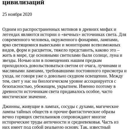
цивилизаций
25 ноября 2020
Одним из распространенных мотивов в древних мифах и
легендах являются истории о «вечных» источниках света. Для
современного человека, окруженного фонарями, лампами,
ярко светящимися вывесками и мониторами всевозможных
видов, форм и расцветок, тяжело представить, каково это –
жить в мире, где основными светилами были солнце, луна и
звезды. Ночью или в помещениях нашим предкам
приходилось довольствоваться светом от очага, лучинами и
масляными лампами, требовавшими постоянного присмотра и
ухода, не говоря уже о довольно скудном освещении. Между
тем, свет у нас на биологическом уровне ассоциируется с
безопасностью, убежищем, укрытием. Именно поэтому в
древности источникам света придавалось особое, часто
мистическое значение.
Джинны, живущие в лампах, сосуды с духами, магические
лампы тайных обществ и прочие фантастические образы
вечно горящих светильников сопровождают многие
исторические труды античности и средневековья. Часть из
них имеет под собой реальную основу. Так, известный