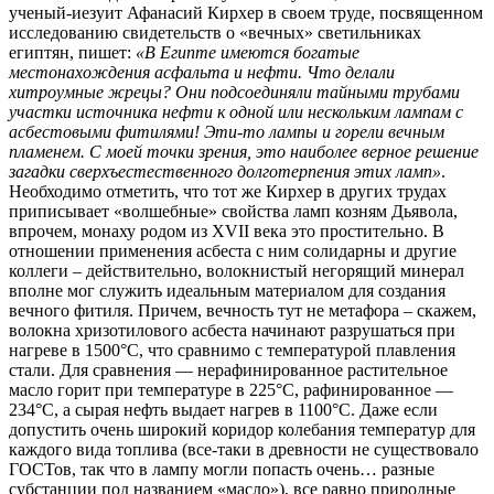
ученый-иезуит Афанасий Кирхер в своем труде, посвященном
исследованию свидетельств о «вечных» светильниках
египтян, пишет:
«В Египте имеются богатые
местонахождения асфальта и нефти. Что делали
хитроумные жрецы? Они подсоединяли тайными трубами
участки источника нефти к одной или нескольким лампам с
асбестовыми фитилями! Эти-то лампы и горели вечным
пламенем. С моей точки зрения, это наиболее верное решение
загадки сверхъестественного долготерпения этих ламп»
.
Необходимо отметить, что тот же Кирхер в других трудах
приписывает «волшебные» свойства ламп козням Дьявола,
впрочем, монаху родом из XVII века это простительно. В
отношении применения асбеста с ним солидарны и другие
коллеги – действительно, волокнистый негорящий минерал
вполне мог служить идеальным материалом для создания
вечного фитиля. Причем, вечность тут не метафора – скажем,
волокна хризотилового асбеста начинают разрушаться при
нагреве в 1500°С, что сравнимо с температурой плавления
стали. Для сравнения — нерафинированное растительное
масло горит при температуре в 225°С, рафинированное —
234°С, а сырая нефть выдает нагрев в 1100°С. Даже если
допустить очень широкий коридор колебания температур для
каждого вида топлива (все-таки в древности не существовало
ГОСТов, так что в лампу могли попасть очень… разные
субстанции под названием «масло»), все равно природные