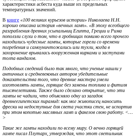
характеристики асбеста куда выше их предельных
температурных значений.
В
книге
«100 великих курьезов истории» Николаева Н.Н.
хорошо описана история «вечных ламп». «В эпоху всеобщего
разграбления древних усыпальниц Египта, Греции и Рима
поползли слухи о том, что в гробницах помимо всего прочего
находились чудесные лампы, которые горели со времени
погребения и самоуничтожались или тухли, когда в
захоронение врывалась вооруженная кирками и заступами
толпа вандалов.
Подобных сведений было так много, что ученые нашли у
античных и средневековых авторов убедительные
доказательства того, что древние мастера умели
изготовлять лампы, горящие без замены топлива и фитиля
тысячелетиями. Также было сделано открытие, что эти
лампы не чадили, что объясняло одну из загадок
древнеегипетских пирамид: как мог живописец наносить
фрески на недоступные для света участки стен, не испортив
при этом копотью масляных ламп и факелов свою работу. <…
>
Такие же лампы находили по всему миру. О вечно горящей
лампе писал Плутарх, утверждая, что этот светильник