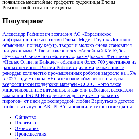
появились масштабные граффити художницы Елены
Романовской: гигантские цветы…
Популярное
Александр Рабинович возглавил АО «Евразийское
информационное агентство Глобал Медиа Групп»
Диетолог
объяснила, почему кефир, творог и молоко снова становятся
популярными
В Твери завершился юбилейный XV Кубок
«Русского Света» по гребле на лодках «Дракон»
Фестиваль
«Новые Огни на Байкале» объединил более 700 участников из
разных регионов России
Роботизация в мире бьет новые
рекорды: количество промышленных роботов выросло на 15%
в 2025 году
Не одна: «Новые люди» объявляют о запуске
всероссийской поддержки матерей «СОЛО+»
Что такое
мицеллированные витамины, и как они работают, рассказала
компания IPSUM
История легенды: путь «Тирольских
пирогов» от идеи до всенародной любви
Вернуться в детство,
чтобы стать лучше
ARTPLAY заполонили гигантские цветы
Общество
Политика
Экономика
Происшествия