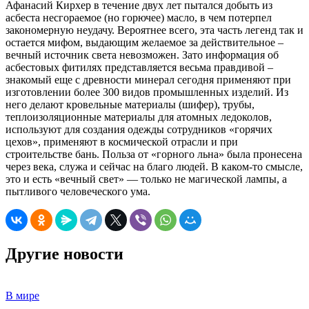
Афанасий Кирхер в течение двух лет пытался добыть из
асбеста несгораемое (но горючее) масло, в чем потерпел
закономерную неудачу. Вероятнее всего, эта часть легенд так и
остается мифом, выдающим желаемое за действительное –
вечный источник света невозможен. Зато информация об
асбестовых фитилях представляется весьма правдивой –
знакомый еще с древности минерал сегодня применяют при
изготовлении более 300 видов промышленных изделий. Из
него делают кровельные материалы (шифер), трубы,
теплоизоляционные материалы для атомных ледоколов,
используют для создания одежды сотрудников «горячих
цехов», применяют в космической отрасли и при
строительстве бань. Польза от «горного льна» была пронесена
через века, служа и сейчас на благо людей. В каком-то смысле,
это и есть «вечный свет» — только не магической лампы, а
пытливого человеческого ума.
Другие новости
В мире