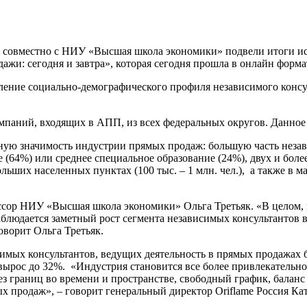
совместно с НИУ «Высшая школа экономики» подвели итоги и
жи: сегодня и завтра», которая сегодня прошла в онлайн формат
еление социально-демографического профиля независимого конс
мпаний, входящих в АПП, из всех федеральных округов. Данное и
ую значимость индустрии прямых продаж: большую часть незав
 (64%) или среднее специальное образование (24%), двух и бол
ших населенных пунктах (100 тыс. – 1 млн. чел.), а также в м
сор НИУ «Высшая школа экономики» Ольга Третьяк. «В целом, 
людается заметный рост сегмента независимых консультантов в в
оворит Ольга Третьяк.
симых консультантов, ведущих деятельность в прямых продажах бо
 вырос до 32%. «Индустрия становится все более привлекательно
з границ во времени и пространстве, свободный график, баланс
х продаж», – говорит генеральный директор Oriflame Россия Ка