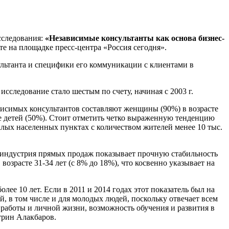
сследования:
«Независимые консультанты как основа бизнес-
е на площадке пресс-центра «Россия сегодня».
ультанта и специфики его коммуникации с клиентами в
сследование стало шестым по счету, начиная с 2003 г.
исимых консультантов составляют женщины (90%) в возрасте
ее детей (50%). Стоит отметить четко выраженную тенденцию
алых населенных пунктах с количеством жителей менее 10 тыс.
индустрия прямых продаж показывает прочную стабильность
озрасте 31-34 лет (с 8% до 18%), что косвенно указывает на
лее 10 лет. Если в 2011 и 2014 годах этот показатель был на
й, в том числе и для молодых людей, поскольку отвечает всем
 работы и личной жизни, возможность обучения и развития в
трин Алакбаров.