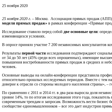
25 ноября 2020
25 ноября 2020 г. – Москва.
Ассоциация прямых продаж (АПП) 
модели прямых продаж»
в рамках конференции «Прямые прода
Исследование ставило перед собой
две основные цели
: опред
изменяющихся условиях.
В опросе приняло участие 7 200 независимых консультантов ко
Результаты
первой части
исследования подтверждают социальн
от 34 до 50 лет (45% среди всех опрошенных), имеющие высшее
повышения востребованности прямых продаж в средних и неболь
человек.
Основные выводы на онлайн-конференции представила профес
относительно прошлых исследуемых периодов. Вместе с тем наб
доверие к отрасли со стороны молодого населения страны», – г
По сравнению с 2011 и 2014 гг. в два раза выросла доля незави
уровне 14%, то по итогам исследования этого года, показатель
современным трендам и запросам. Возможность вести бизнес бе
сообществе единомышленников – все это дает индустрия прямы